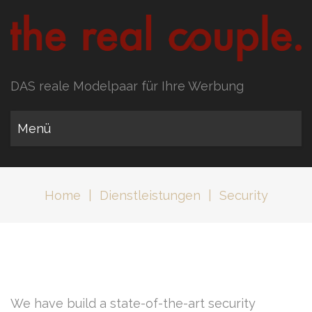
DAS reale Modelpaar für Ihre Werbung
Menü
Home
|
Dienstleistungen
|
Security
We have build a state-of-the-art security