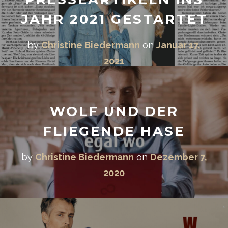
JAHR 2021 GESTARTET
by
Christine Biedermann
on
Januar 17,
2021
WOLF UND DER
FLIEGENDE HASE
by
Christine Biedermann
on
Dezember 7,
2020