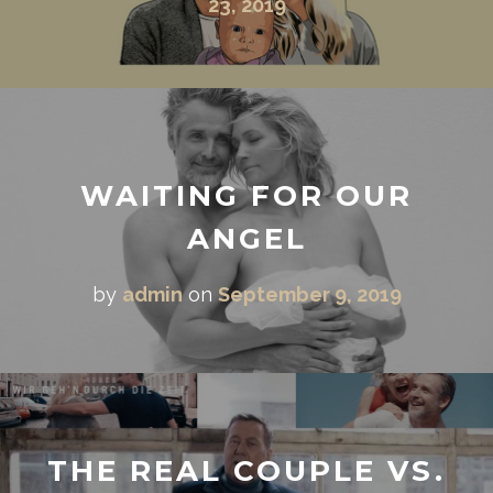
23, 2019
WAITING FOR OUR
ANGEL
by
admin
on
September 9, 2019
THE REAL COUPLE VS.