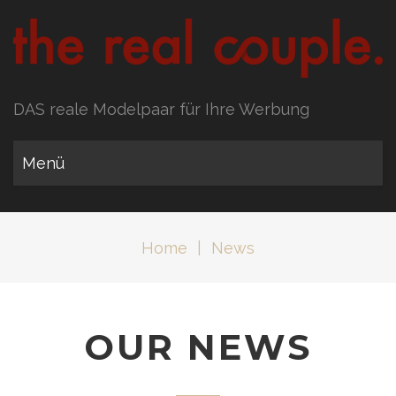
DAS reale Modelpaar für Ihre Werbung
Menü
Home
|
News
OUR NEWS