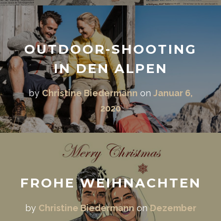
OUTDOOR-SHOOTING
IN DEN ALPEN
by
Christine Biedermann
on
Januar 6,
2020
FROHE WEIHNACHTEN
by
Christine Biedermann
on
Dezember