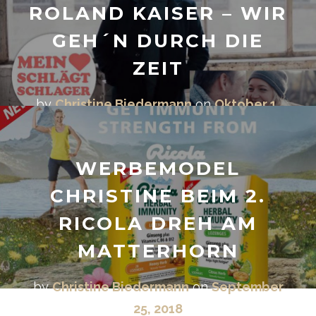
ROLAND KAISER – WIR
GEH´N DURCH DIE
ZEIT
by
Christine Biedermann
on
Oktober 1,
2018
WERBEMODEL
CHRISTINE BEIM 2.
RICOLA DREH AM
MATTERHORN
by
Christine Biedermann
on
September
BEITRAGSNAVIGA
25, 2018