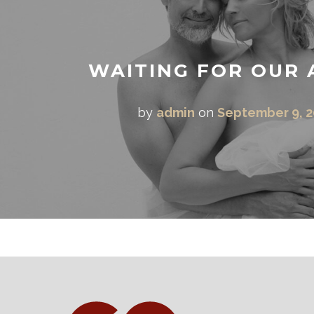
WAITING FOR OUR 
by
admin
on
September 9, 2