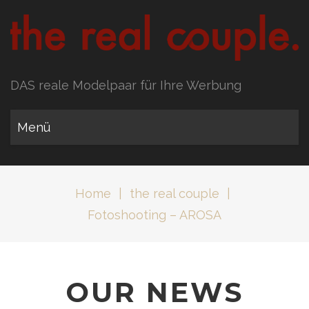
DAS reale Modelpaar für Ihre Werbung
Menü
Home
|
the real couple
|
Fotoshooting – AROSA
OUR NEWS