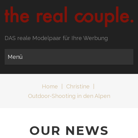
DAS reale Modelpaar für Ihre Werbung
Menü
Home
|
Christine
|
Outdoor-Shooting in den Alpen
OUR NEWS