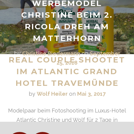
WERBEMODEL
CHRISTINE BEIM 2.
RICOLA DREH AM
MATTERHORN
by
Christine Biedermann
on
September
REAL COUPLE SHOOTET
25, 2018
IM ATLANTIC GRAND
HOTEL TRAVEMÜNDE
by
Wolf Heiler
on
Mai 3, 2017
Modelpaar beim Fotoshooting im Luxus-Hotel
Atlantic Christine und Wolf für 2 Tage in
Travemünde Im Mai ging es für das „real couple“