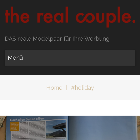
DAS reale Modelpaar für Ihre Werbung
Menü
Home
|
#holiday