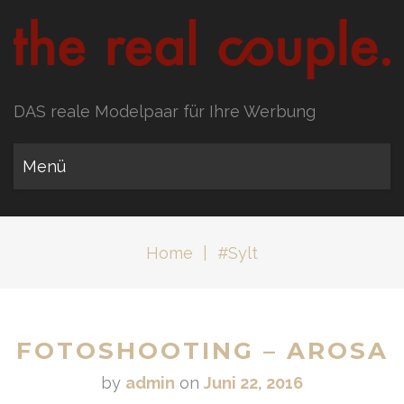
DAS reale Modelpaar für Ihre Werbung
Menü
Home
|
#Sylt
FOTOSHOOTING – AROSA
by
admin
on
Juni 22, 2016